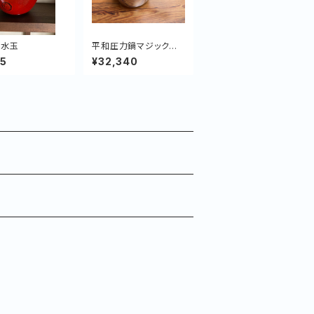
 水玉
平和圧力鍋マジックブ
ラウン MB-420 オン
55
¥32,340
ライン炊き方教室付き