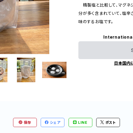
精製塩と比較して、マグネシ
分が多く含まれていて、塩辛
味のするお塩です。
Internationa
日本国内
保存
シェア
LINE
ポスト