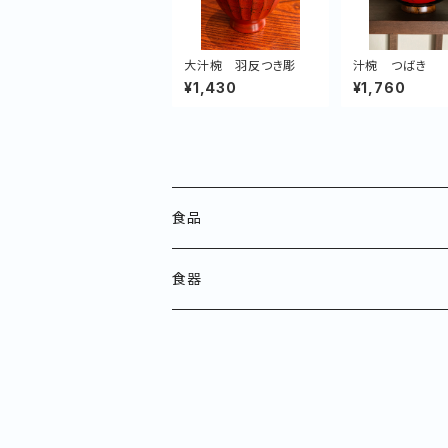
大汁椀 羽反つき彫
汁椀 つばき
¥1,430
¥1,760
食品
食器