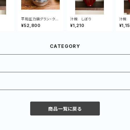
平和圧力鍋グラン・クリ
汁椀 しぼり
汁椀
ュ(IH対応)4.8L
¥52,800
¥1,210
¥1,1
CATEGORY
商品一覧に戻る