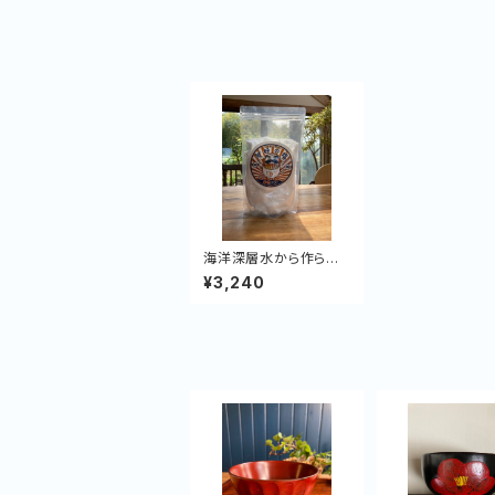
海洋深層水から作られ
たミネラルたっぷり手づ
¥3,240
くり高級天日塩『健好の
塩』1kg