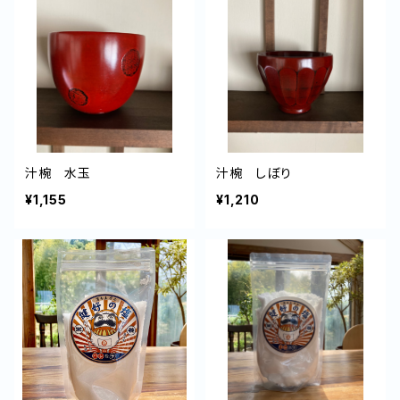
汁椀 水玉
汁椀 しぼり
¥1,155
¥1,210